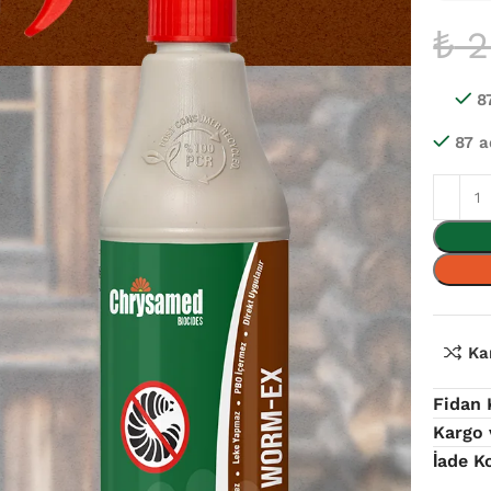
₺
2
8
87 a
Ka
Fidan
Kargo 
İade K