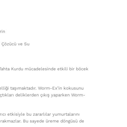
rin
, Çözücü ve Su
hta Kurdu mücadelesinde etkili bir böcek
elliği taşımaktadır. Worm-Ex’in kokusunu
açtıkları deliklerden çıkış yaparken Worm-
cı etkisiyle bu zararlılar yumurtalarını
bırakmazlar. Bu sayede üreme döngüsü de