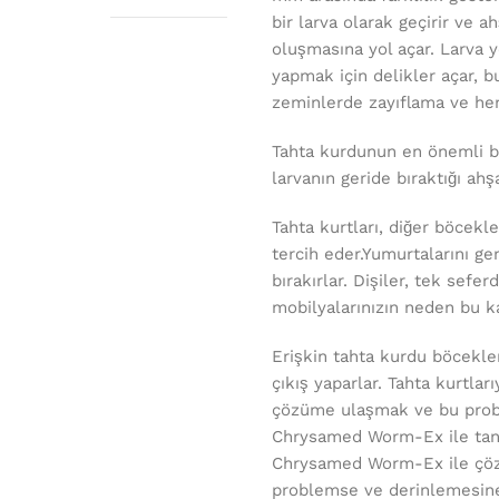
bir larva olarak geçirir ve a
oluşmasına yol açar. Larva 
yapmak için delikler açar, b
zeminlerde zayıflama ve he
Tahta kurdunun en önemli bel
larvanın geride bıraktığı ahşa
Tahta kurtları, diğer böcekl
tercih eder.Yumurtalarını gen
bırakırlar. Dişiler, tek sefe
mobilyalarınızın neden bu ka
Erişkin tahta kurdu böcekler
çıkış yaparlar. Tahta kurtlar
çözüme ulaşmak ve bu prob
Chrysamed Worm-Ex ile tanış
Chrysamed Worm-Ex ile çözüm
problemse ve derinlemesine 