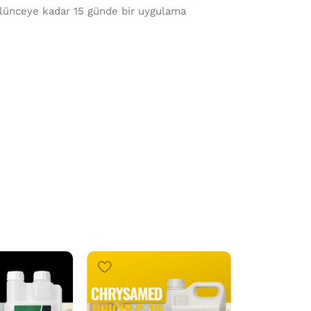
lünceye kadar 15 günde bir uygulama