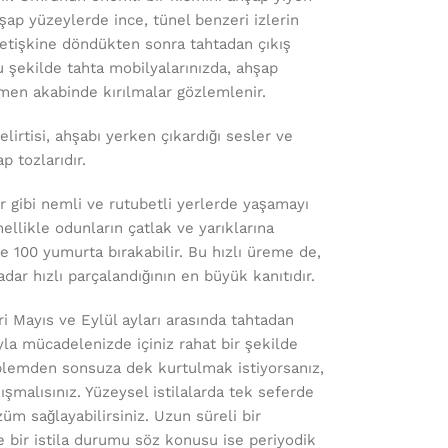
hşap yüzeylerde ince, tünel benzeri izlerin
yetişkine döndükten sonra tahtadan çıkış
u şekilde tahta mobilyalarınızda, ahşap
men akabinde kırılmalar gözlemlenir.
irtisi, ahşabı yerken çıkardığı sesler ve
p tozlarıdır.
er gibi nemli ve rutubetli yerlerde yaşamayı
ellikle odunların çatlak ve yarıklarına
rde 100 yumurta bırakabilir. Bu hızlı üreme de,
dar hızlı parçalandığının en büyük kanıtıdır.
i Mayıs ve Eylül ayları arasında tahtadan
ıyla mücadelenizde içiniz rahat bir şekilde
lemden sonsuza dek kurtulmak istiyorsanız,
malısınız. Yüzeysel istilalarda tek seferde
 sağlayabilirsiniz. Uzun süreli bir
bir istila durumu söz konusu ise periyodik