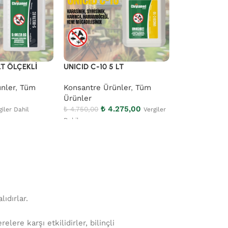
LT ÖLÇEKLİ
UNICID C-10 5 LT
WORM-EX 5 
nler
,
Tüm
Konsantre Ürünler
,
Tüm
Kullanıma Ha
Ürünler
Tüm Ürünler
₺
4.275,00
₺
827
₺
4.750,00
₺
919,00
giler Dahil
Vergiler
Dahil
ıdırlar.
ere karşı etkilidirler, bilinçli