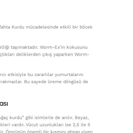
hta Kurdu mücadelesinde etkili bir böcek
elliği taşımaktadır. Worm-Ex’in kokusunu
açtıkları deliklerden çıkış yaparken Worm-
cı etkisiyle bu zararlılar yumurtalarını
bırakmazlar. Bu sayede üreme döngüsü de
ası
“Ağaç kurdu” gibi isimlerle de anılır. Beyaz,
kleri vardır. Vücut uzunlukları ise 2,5 ile 5
rir. Ömrünün önemli bir kısmını ahşap yiyen