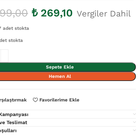
99,00
₺
269,10
Vergiler Dahil
7 adet stokta
det stokta
Sepete Ekle
Hemen Al
rşılaştırmak
Favorilerime Ekle
 Kampanyası
ve Teslimat
oşulları