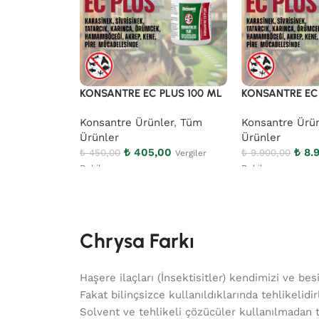
KONSANTRE EC PLUS 100 ML
KONSANTRE EC 
Konsantre Ürünler
,
Tüm
Konsantre Ürü
Ürünler
Ürünler
₺
405,00
₺
8.9
₺
450,00
₺
9.900,00
Vergiler
Dahil
Dahil
Chrysa Farkı
Haşere ilaçları (İnsektisitler) kendimizi ve bes
Fakat bilinçsizce kullanıldıklarında tehlikelidi
Solvent ve tehlikeli çözücüler kullanılmadan ta