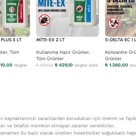
PLUS 5 LT
MİTE-EX 2 LT
S-DELTA EC 1 
nler
,
Tüm
Kullanıma Hazır Ürünler
,
Konsantre Ürü
Tüm Ürünler
Ürünler
10,00
₺
629,10
₺
1.260,00
₺
699,00
Vergiler
Vergiler Dahil
Ver
in kaynaklarımızı zararlılardan korudukları için önemli ve faydal
rler ve telafisi mümkün olmayan zararlar verebilirler.
mamen Su bazlı olarak üretilen İnsektisitler soğukkanlı haşerel