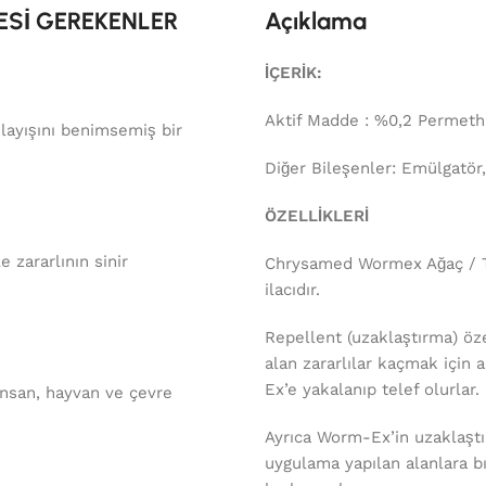
ESİ GEREKENLER
Açıklama
İÇERİK:
Aktif Madde : %0,2 Permeth
layışını benimsemiş bir
Diğer Bileşenler: Emülgatör
ÖZELLİKLERİ
le zararlının sinir
Chrysamed Wormex Ağaç / Ta
ilacıdır.
Repellent (uzaklaştırma) öz
alan zararlılar kaçmak için 
Ex’e yakalanıp telef olurlar.
nsan, hayvan ve çevre
Ayrıca Worm-Ex’in uzaklaştırı
uygulama yapılan alanlara 