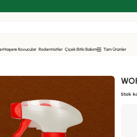
er
Haşere Kovucular
Rodentisitler
Çiçek Bitki Bakım
Tüm Ürünler
WOR
Stok k