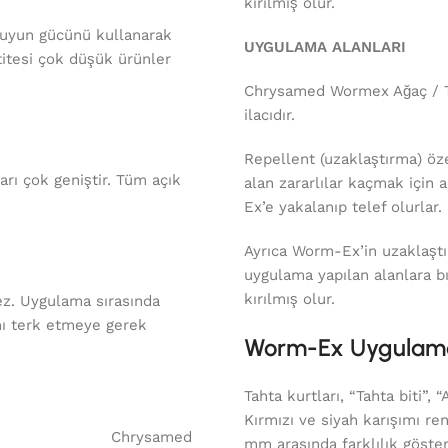
kırılmış olur.
suyun gücünü kullanarak
UYGULAMA ALANLARI
titesi çok düşük ürünler
Chrysamed Wormex Ağaç / Ta
ilacıdır.
Repellent (uzaklaştırma) öz
arı çok geniştir. Tüm açık
alan zararlılar kaçmak için 
Ex’e yakalanıp telef olurlar.
Ayrıca Worm-Ex’in uzaklaştırı
uygulama yapılan alanlara 
kırılmış olur.
ez. Uygulama sırasında
nı terk etmeye gerek
Worm-Ex Uygulam
Tahta kurtları, “Tahta biti”, 
Kırmızı ve siyah karışımı ren
Chrysamed
mm arasında farklılık göste