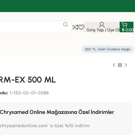
Giriş Yap / Üye Ol
₺
0,00
300 TL Üzeri Ücretsiz Kargo
M-EX 500 ML
odu:
1-152-02-01-0386
Chrysamed Online Mağazasına Özel İndirimler
chrysamedonline.com 'a özel %10 indirim