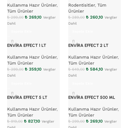
Kullanıma Hazır Ürünler
,
Rodentisitler
,
Tüm
Tüm Ürünler
Ürünler
₺
269,10
₺
260,10
₺
299,00
₺
289,00
Vergiler
Vergiler
Dahil
Dahil
Sepete Ekle
Sepete Ekle
ENVİRA EFFECT 1 LT
ENVİRA EFFECT 2 LT
Kullanıma Hazır Ürünler
,
Kullanıma Hazır Ürünler
,
Tüm Ürünler
Tüm Ürünler
₺
359,10
₺
584,10
₺
399,00
₺
649,00
Vergiler
Vergiler
Dahil
Dahil
Sepete Ekle
Sepete Ekle
ENVİRA EFFECT 5 LT
ENVİRA EFFECT 500 ML
Kullanıma Hazır Ürünler
,
Kullanıma Hazır Ürünler
,
Tüm Ürünler
Tüm Ürünler
₺
827,10
₺
269,10
₺
919,00
₺
299,00
Vergiler
Vergiler
Dahil
Dahil