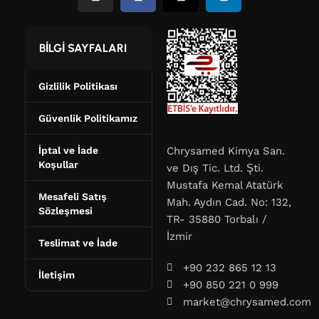
BİLGİ SAYFALARI
Gizlilik Politikası
Güvenlik Politikamız
İptal ve İade
Chrysamed Kimya San.
Koşullar
ve Dış Tic. Ltd. Şti.
Mustafa Kemal Atatürk
Mesafeli Satış
Mah. Aydın Cad. No: 132,
Sözleşmesi
TR- 35880 Torbalı /
İzmir
Teslimat ve İade
+90 232 865 12 13
İletişim
+90 850 221 0 999
market@chrysamed.com