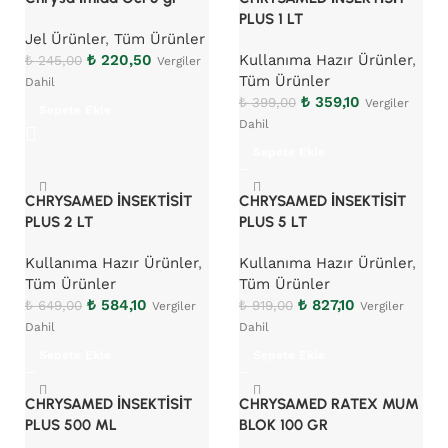
PLUS 1 LT
Jel Ürünler
,
Tüm Ürünler
₺
220,50
Kullanıma Hazır Ürünler
,
₺
245,00
Vergiler
Tüm Ürünler
Dahil
₺
359,10
₺
399,00
Vergiler
Sepete Ekle
Dahil
Sepete Ekle
CHRYSAMED İNSEKTİSİT
CHRYSAMED İNSEKTİSİT
PLUS 2 LT
PLUS 5 LT
Kullanıma Hazır Ürünler
,
Kullanıma Hazır Ürünler
,
Tüm Ürünler
Tüm Ürünler
₺
584,10
₺
827,10
₺
649,00
₺
919,00
Vergiler
Vergiler
Dahil
Dahil
Sepete Ekle
Sepete Ekle
CHRYSAMED İNSEKTİSİT
CHRYSAMED RATEX MUM
PLUS 500 ML
BLOK 100 GR