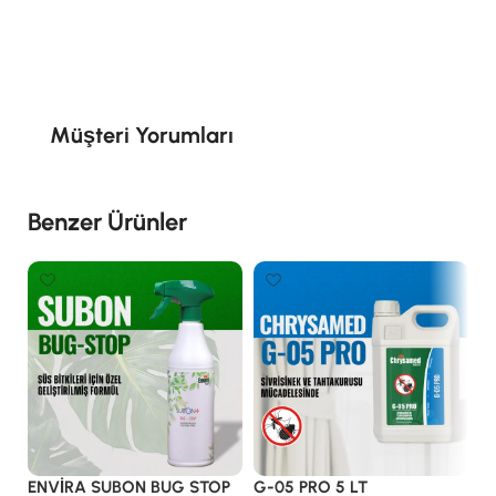
Müşteri Yorumları
Benzer Ürünler
ENVİRA SUBON BUG STOP
G-05 PRO 5 LT
R