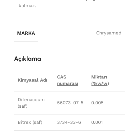
kalmaz.
MARKA
Chrysamed
Açıklama
CAS
Miktarı
Kimyasal Adı
numarası
(%w/w)
Difenacoum
56073-07-5
0.005
(saf)
Bitrex (saf)
3734-33-6
0.001