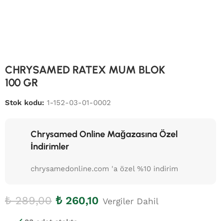
CHRYSAMED RATEX MUM BLOK
100 GR
Stok kodu:
1-152-03-01-0002
Chrysamed Online Mağazasına Özel
İndirimler
chrysamedonline.com 'a özel %10 indirim
₺
289,00
₺
260,10
Vergiler Dahil