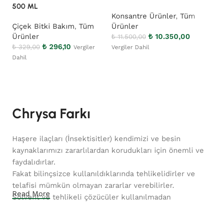
500 ML
Konsantre Ürünler
,
Tüm
Ro
Çiçek Bitki Bakım
,
Tüm
Ürünler
₺
2
Ürünler
₺
10.350,00
₺
11.500,00
Da
₺
296,10
₺
329,00
Vergiler
Vergiler Dahil
Dahil
Sepete Ekle
Sepete Ekle
Chrysa Farkı
Haşere ilaçları (İnsektisitler) kendimizi ve besin
kaynaklarımızı zararlılardan korudukları için önemli ve
faydalıdırlar.
Fakat bilinçsizce kullanıldıklarında tehlikelidirler ve
telafisi mümkün olmayan zararlar verebilirler.
Read More
Solvent ve tehlikeli çözücüler kullanılmadan
tamamen Su bazlı olarak üretilen İnsektisitler