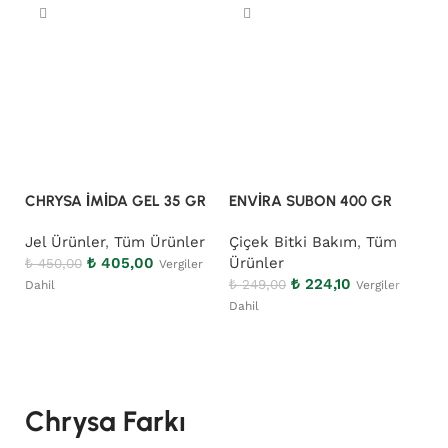
CHRYSA İMİDA GEL 35 GR
ENVİRA SUBON 400 GR
M
Jel Ürünler
,
Tüm Ürünler
Çiçek Bitki Bakım
,
Tüm
K
₺
405,00
Ürünler
T
₺
450,00
Vergiler
₺
224,10
₺
249,00
₺
Dahil
Vergiler
Dahil
Da
Sepete Ekle
Sepete Ekle
Chrysa Farkı