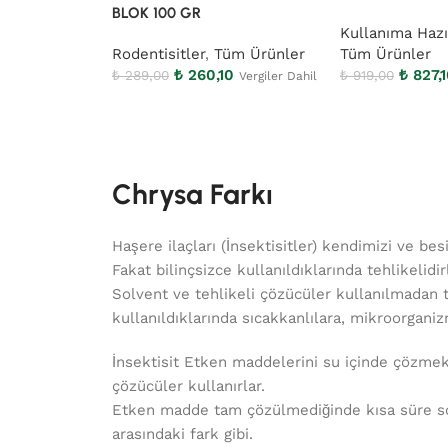
BLOK 100 GR
Kullanıma Hazı
Rodentisitler
,
Tüm Ürünler
Tüm Ürünler
₺
260,10
₺
827,1
₺
289,00
₺
919,00
Vergiler Dahil
Chrysa Farkı
Haşere ilaçları (İnsektisitler) kendimizi ve bes
Fakat bilinçsizce kullanıldıklarında tehlikelidi
Solvent ve tehlikeli çözücüler kullanılmadan ta
kullanıldıklarında sıcakkanlılara, mikroorgani
İnsektisit Etken maddelerini su içinde çözmek 
çözücüler kullanırlar.
Etken madde tam çözülmediğinde kısa süre son
arasındaki fark gibi.