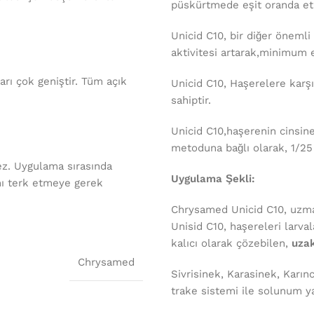
püskürtmede eşit oranda et
Uni
c
id
C
10, bir diğer önemli 
aktivitesi artarak,minimum
arı çok geniştir. Tüm açık
Uni
c
id
C
10,
Haşerelere karşı
sahiptir.
Uni
c
id
C
10,haşerenin cinsin
metoduna bağlı olarak, 1/25 i
ez. Uygulama sırasında
Uygulama Şekli:
nı terk etmeye gerek
Chrysamed Unicid C10, uzma
Unisi
d
C
10, haşereleri larva
kalıcı olarak çözebilen,
uzak
Chrysamed
Sivrisinek, Karasinek, Karı
trake sistemi ile solunum ya