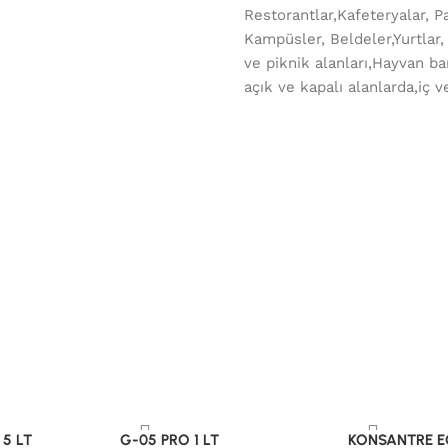
Restorantlar,Kafeteryalar, Pa
Kampüsler, Beldeler,Yurtlar,
ve piknik alanları,Hayvan bar
açık ve kapalı alanlarda,iç v
 5 LT
G-05 PRO 1 LT
KONSANTRE EC