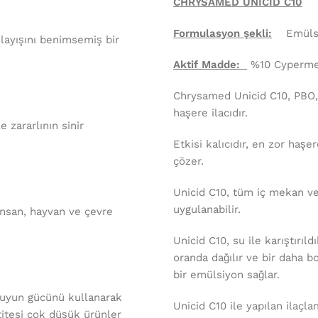
CHRYSAMED UNICID C10
Formulasyon şekli:
Emülsiy
layışını benimsemiş bir
Aktif Madde:
%10 Cyperme
Chrysamed Unicid C10, PBO,
haşere ilacıdır.
le zararlının sinir
Etkisi kalıcıdır, en zor haşe
çözer.
Uni
c
id
C
10, tüm iç mekan v
uygulanabilir.
nsan, hayvan ve çevre
Uni
c
id
C
10, su ile karıştırı
oranda dağılır ve bir daha
bir emülsiyon sağlar.
suyun gücünü kullanarak
Uni
c
id
C
10 ile yapılan ilaç
titesi çok düşük ürünler