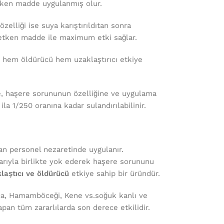
ken madde uygulanmış olur.
özelliği ise suya karıştırıldıtan sonra
 etken madde ile maximum etki sağlar.
 hem öldürücü hem uzaklaştırıcı etkiye
e, haşere sorununun özelliğine ve uygulama
la 1/250 oranına kadar sulandırılabilinir
.
n personel nezaretinde uygulanır.
larıyla birlikte yok ederek haşere sorununu
laştıcı ve öldürücü
etkiye sahip bir üründür.
nca, Hamamböceği, Kene vs.soğuk kanlı ve
pan tüm zararlılarda son derece etkilidir.