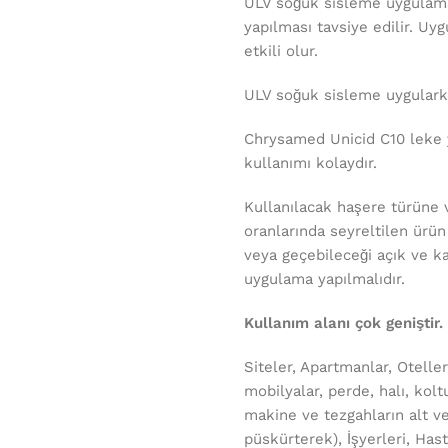
ULV soğuk sisleme uygulama
yapılması tavsiye edilir. U
etkili olur.
ULV soğuk sisleme uygularke
Chrysamed Unicid C10 leke 
kullanımı kolaydır.
Kullanılacak haşere türüne 
oranlarında seyreltilen ürün
veya geçebileceği açık ve k
uygulama yapılmalıdır.
Kullanım alanı çok geniştir.
Siteler, Apartmanlar, Oteller,
mobilyalar, perde, halı, kol
makine ve tezgahların alt ve
püskürterek), İşyerleri, Hast