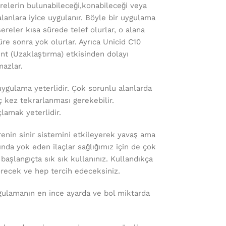
elerin bulunabileceği,konabileceği veya
alanlara iyice uygulanır. Böyle bir uygulama
ereler kısa sürede telef olurlar, o alana
üre sonra yok olurlar. Ayrıca Unicid C10
nt (Uzaklaştırma) etkisinden dolayı
azlar.
ygulama yeterlidir. Çok sorunlu alanlarda
ç kez tekrarlanması gerekebilir.
çlamak yeterlidir.
nin sinir sistemini etkileyerek yavaş ama
ında yok eden ilaçlar sağlığımız için de çok
 başlangıçta sık sık kullanınız. Kullandıkça
görecek ve hep tercih edeceksiniz.
ygulamanın en ince ayarda ve bol miktarda