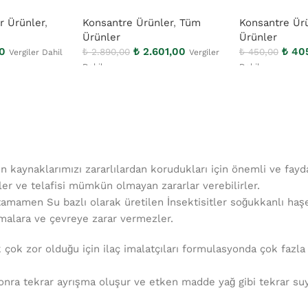
r Ürünler
,
Konsantre Ürünler
,
Tüm
Konsantre Ür
Ürünler
Ürünler
0
₺
2.601,00
₺
405
₺
2.890,00
₺
450,00
Vergiler Dahil
Vergiler
Dahil
Dahil
in kaynaklarımızı zararlılardan korudukları için önemli ve faydal
rler ve telafisi mümkün olmayan zararlar verebilirler.
mamen Su bazlı olarak üretilen İnsektisitler soğukkanlı haşerel
zmalara ve çevreye zarar vermezler.
çok zor olduğu için ilaç imalatçıları formulasyonda çok fazla 
ra tekrar ayrışma oluşur ve etken madde yağ gibi tekrar suyu