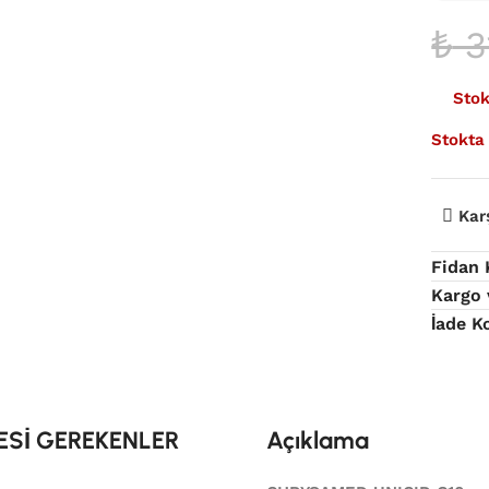
₺
3
Stok
Stokta
Kar
Fidan
Kargo 
İade K
ESİ GEREKENLER
Açıklama