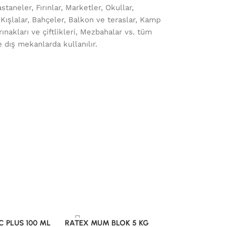
staneler, Fırınlar, Marketler, Okullar,
 Kışlalar, Bahçeler, Balkon ve teraslar, Kamp
ınakları ve çiftlikleri, Mezbahalar vs. tüm
e dış mekanlarda kullanılır.
 PLUS 100 ML
RATEX MUM BLOK 5 KG
WORM-EX 2 