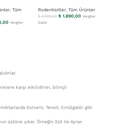
ünler
,
Tüm
Rodentisitler
,
Tüm Ürünler
Kullanıma Ha
₺
1.890,00
Tüm Ürünler
₺
2.100,00
Vergiler
,00
₺
58
₺
649,00
Vergiler
Dahil
ıdırlar.
ere karşı etkilidirler, bilinçli
miktarlarda Solvent, Tensit, Emülgatör gibi
n üstüne çıkar. Örneğin Süt ile Ayran