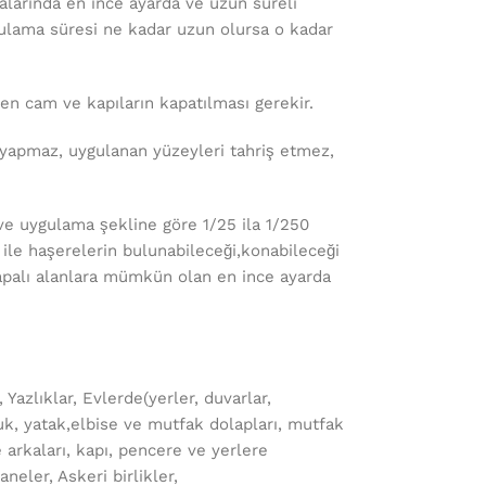
larında en ince ayarda ve uzun süreli
ygulama süresi ne kadar uzun olursa o kadar
n cam ve kapıların kapatılması gerekir.
yapmaz, uygulanan yüzeyleri tahriş etmez,
ve uygulama şekline göre 1/25 ila 1/250
 ile haşerelerin bulunabileceği,konabileceği
apalı alanlara mümkün olan en ince ayarda
 Yazlıklar, Evlerde(yerler, duvarlar,
tuk, yatak,elbise ve mutfak dolapları, mutfak
 arkaları, kapı, pencere ve yerlere
aneler, Askeri birlikler,