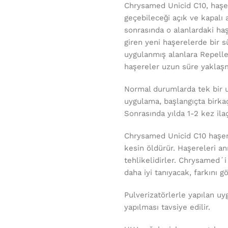
Chrysamed Unicid C10, haşer
geçebileceği açık ve kapalı 
sonrasında o alanlardaki haş
giren yeni haşerelerde bir s
uygulanmış alanlara Repelle
haşereler uzun süre yaklaşm
Normal durumlarda tek bir u
uygulama, başlangıçta birka
Sonrasında yılda 1-2 kez ila
Chrysamed Unicid C10 haşere
kesin öldürür. Haşereleri an
tehlikelidirler. Chrysamed´i
daha iyi tanıyacak, farkını 
Pulverizatörlerle yapılan u
yapılması tavsiye edilir.