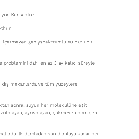
on Konsantre
thrin
 içermeyen genişspektrumlu su bazlı bir
re problemini dahi en az 3 ay kalıcı süreyle
e dış mekanlarda ve tüm yüzeylere
ldıktan sonra, suyun her molekülüne eşit
 bozulmayan, ayrışmayan, çökmeyen homojen
lamalarda ilk damladan son damlaya kadar her