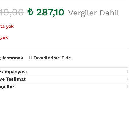
19,00
₺
287,10
Vergiler Dahil
ta yok
 yok
şılaştırmak
Favorilerime Ekle
 Kampanyası
ve Teslimat
oşulları