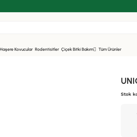
Haşere Kovucular
Rodentisitler
Çiçek Bitki Bakım
Tüm Ürünler
UNI
Stok k