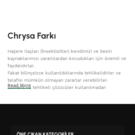
Sepete Ekle
Chrysa Farkı
Haşere ilaçları (İnsektisitler) kendimizi ve besin
kaynaklarımızı zararlılardan korudukları için önemli ve
faydalıdırlar.
Fakat bilinçsizce kullanıldıklarında tehlikelidirler ve
telafisi mümkün olmayan zararlar verebilirler.
Read More
Solvent ve tehlikeli çözücüler kullanılmadan
tamamen Su bazlı olarak üretilen İnsektisitler
soğukkanlı haşerelere karşı etkilidirler, bilinçli
kullanıldıklarında sıcakkanlılara, mikroorganizmalara
ve çevreye zarar vermezler.
İnsektisit Etken maddelerini su içinde çözmek çok zor
ÖNE ÇIKAN KATEGORİLER