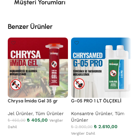
Müşteri Yorumları
Benzer Ürünler
Chrysa İmida Gel 35 gr
G-05 PRO 1 LT ÖLÇEKLİ
G
Jel Ürünler
,
Tüm Ürünler
Konsantre Ürünler
,
Tüm
K
₺
405,00
Ürünler
Ü
₺
450,00
Vergiler
₺
2.610,00
₺
2.900,00
₺
1
Dahil
Vergiler Dahil
Ve
Sepete Ekle