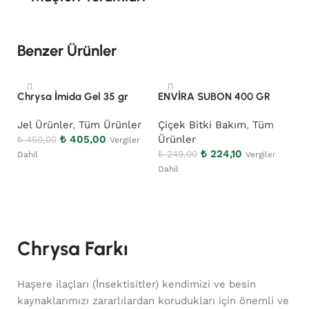
Benzer Ürünler
Chrysa İmida Gel 35 gr
ENVİRA SUBON 400 GR
G
Jel Ürünler
,
Tüm Ürünler
Çiçek Bitki Bakım
,
Tüm
K
₺
405,00
Ürünler
Ü
₺
450,00
Vergiler
₺
224,10
₺
249,00
₺
Dahil
Vergiler
Dahil
Ve
Sepete Ekle
Sepete Ekle
Chrysa Farkı
Haşere ilaçları (İnsektisitler) kendimizi ve besin
kaynaklarımızı zararlılardan korudukları için önemli ve