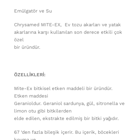
Emülgatör ve Su
Chrysamed MITE-EX, Ev tozu akarları ve yatak
akarlarına karşı kullanılan son derece etkili çok
özel
bir üründür.
ÖZELLİKLERİ:
Mite-Ex bitkisel etken maddeli bir üründür.
Etken maddesi
Geranioldur. Geraniol sardunya, gül, sitronella ve
limon otu gibi bitkilerden
elde edilen, ekstrakte edilmiş bir bitki yağıdır.
67 ‘den fazla bileşik içerir. Bu içerik, böcekleri
kovma ve