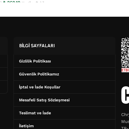
₺
260,10
0
Vergiler Dahil
BİLGİ SAYFALARI
Gizlilik Politikası
Güvenlik Politikamız
İptal ve İade Koşullar
Mesafeli Satış Sözleşmesi
Teslimat ve İade
Chr
Mus
İletişim
TR-