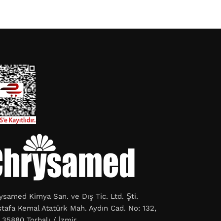
ysamed Kimya San. ve Dış Tic. Ltd. Şti.
tafa Kemal Atatürk Mah. Aydın Cad. No: 132,
 35880 Torbalı / İzmir