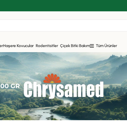
er
Haşere Kovucular
Rodentisitler
Çiçek Bitki Bakım
Tüm Ürünler
00 GR