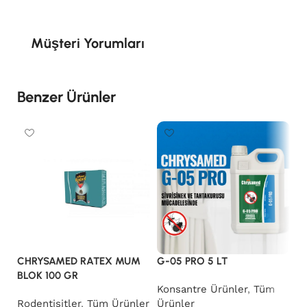
Müşteri Yorumları
Benzer Ürünler
CHRYSAMED RATEX MUM
G-05 PRO 5 LT
K
BLOK 100 GR
Konsantre Ürünler
,
Tüm
K
Rodentisitler
,
Tüm Ürünler
Ürünler
Ü