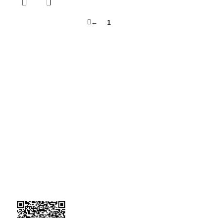
←
1
2
ÖNE ÇIKAN KATEGORİLER
JEL ÜRÜNLER
KONSANTRE ÜRÜNLER
TÜM ÜRÜNLER
BİLGİ SAYFALARI
GIZLILIK POLITIKASI
GÜVENLIK POLITIKAMIZ
İPTAL VE İADE KOŞULLAR
MESAFELI SATIŞ SÖZLEŞMESI
TESLIMAT VE İADE
İLETIŞIM