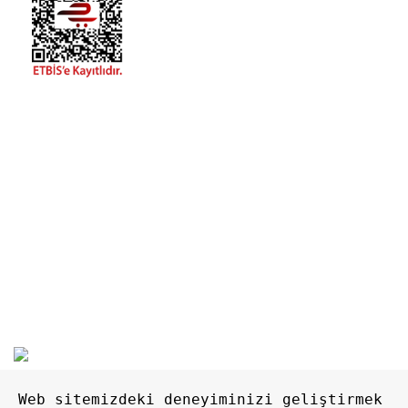
Chrysamed Kimya San. ve Dış Tic. Ltd. Şti.
Mustafa Kemal Atatürk Mah. Aydın Cad. No: 132,
TR- 35880 Torbalı / İzmir
+90 232 865 12 13
+90 850 221 0 999
market@chrysamed.com
Tüm Hakları Saklıdır
2024
Web sitemizdeki deneyiminizi geliştirmek 